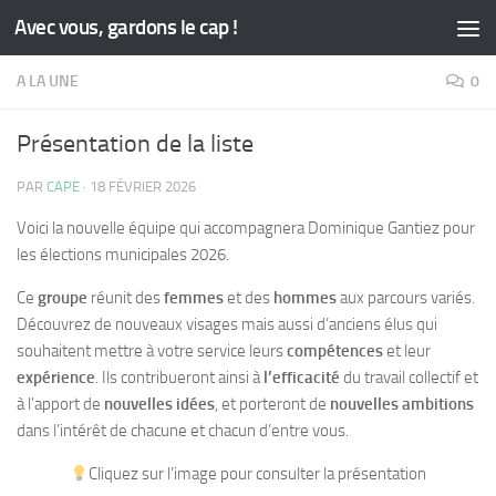
Avec vous, gardons le cap !
Skip to content
A LA UNE
0
Présentation de la liste
PAR
CAPE
·
18 FÉVRIER 2026
Voici la nouvelle équipe qui accompagnera Dominique Gantiez pour
les élections municipales 2026.
Ce
groupe
réunit des
femmes
et des
hommes
aux parcours variés.
Découvrez de nouveaux visages mais aussi d’anciens élus qui
souhaitent mettre à votre service leurs
compétences
et leur
expérience
. Ils contribueront ainsi à
l’efficacité
du travail collectif et
à l’apport de
nouvelles idées
, et porteront de
nouvelles ambitions
dans l’intérêt de chacune et chacun d’entre vous.
Cliquez sur l’image pour consulter la présentation